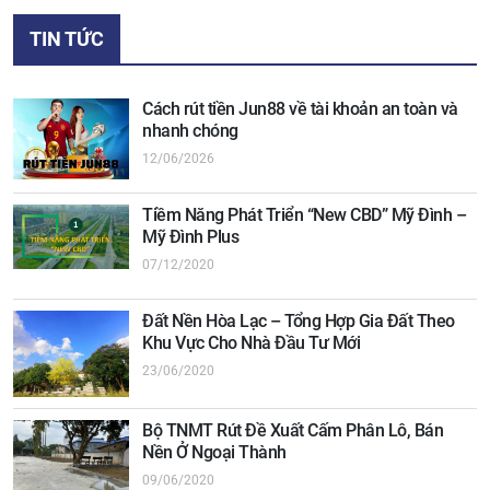
TIN TỨC
Cách rút tiền Jun88 về tài khoản an toàn và
nhanh chóng
12/06/2026
Tiềm Năng Phát Triển “New CBD” Mỹ Đình –
Mỹ Đình Plus
07/12/2020
Đất Nền Hòa Lạc – Tổng Hợp Gia Đất Theo
Khu Vực Cho Nhà Đầu Tư Mới
23/06/2020
Bộ TNMT Rút Đề Xuất Cấm Phân Lô, Bán
Nền Ở Ngoại Thành
09/06/2020