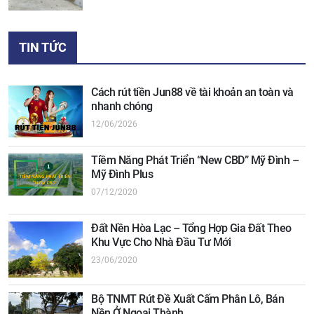
TIN TỨC
Cách rút tiền Jun88 về tài khoản an toàn và
nhanh chóng
12/06/2026
Tiềm Năng Phát Triển “New CBD” Mỹ Đình –
Mỹ Đình Plus
07/12/2020
Đất Nền Hòa Lạc – Tổng Hợp Gia Đất Theo
Khu Vực Cho Nhà Đầu Tư Mới
23/06/2020
Bộ TNMT Rút Đề Xuất Cấm Phân Lô, Bán
Nền Ở Ngoại Thành