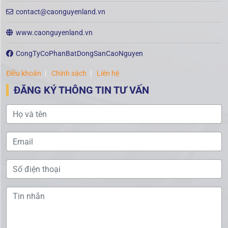
contact@caonguyenland.vn
www.caonguyenland.vn
CongTyCoPhanBatDongSanCaoNguyen
Điều khoản
Chính sách
Liên hệ
ĐĂNG KÝ THÔNG TIN TƯ VẤN