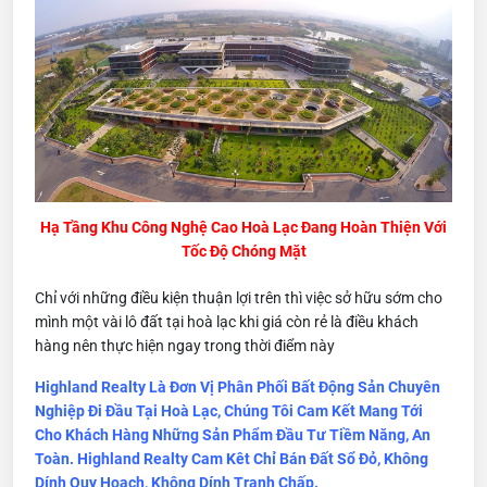
Hạ Tầng Khu Công Nghệ Cao Hoà Lạc Đang Hoàn Thiện Với
Tốc Độ Chóng Mặt
Chỉ với những điều kiện thuận lợi trên thì việc sở hữu sớm cho
mình một vài lô đất tại hoà lạc khi giá còn rẻ là điều khách
hàng nên thực hiện ngay trong thời điểm này
Highland Realty Là Đơn Vị Phân Phối Bất Động Sản Chuyên
Nghiệp Đi Đầu Tại Hoà Lạc, Chúng Tôi Cam Kết Mang Tới
Cho Khách Hàng Những Sản Phẩm Đầu Tư Tiềm Năng, An
Toàn. Highland Realty Cam Kêt Chỉ Bán Đất Sổ Đỏ, Không
Dính Quy Hoạch, Không Dính Tranh Chấp.