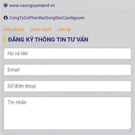
www.caonguyenland.vn
CongTyCoPhanBatDongSanCaoNguyen
Điều khoản
Chính sách
Liên hệ
ĐĂNG KÝ THÔNG TIN TƯ VẤN