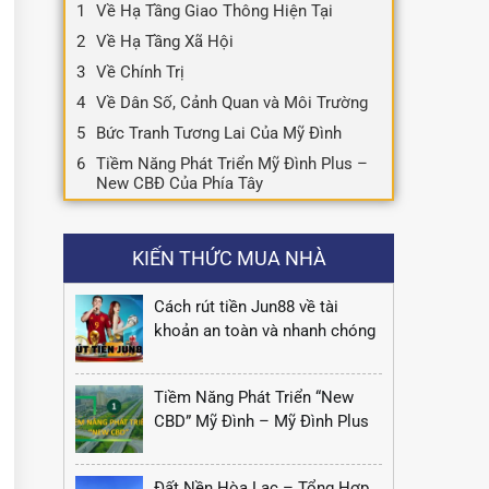
Về Hạ Tầng Giao Thông Hiện Tại
Về Hạ Tầng Xã Hội
Về Chính Trị
Về Dân Số, Cảnh Quan và Môi Trường
Bức Tranh Tương Lai Của Mỹ Đình
Tiềm Năng Phát Triển Mỹ Đình Plus –
New CBĐ Của Phía Tây
KIẾN THỨC MUA NHÀ
Cách rút tiền Jun88 về tài
khoản an toàn và nhanh chóng
Tiềm Năng Phát Triển “New
CBD” Mỹ Đình – Mỹ Đình Plus
Đất Nền Hòa Lạc – Tổng Hợp