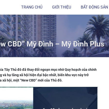
TRANG CHỦ
GIỚI THIỆU
BẤT ĐỘNG SẢN
ew CBD” Mỹ Đình – Mỹ Đình Plus
hía Tây Thủ đô đã thay đổi ngoạn mục nhờ Quy hoạch của chính
 và hạ tầng xã hội hiện đại bậc nhất, biến khu vực này trở
óa xã hội, một “New CBD” mới của Thủ đô.